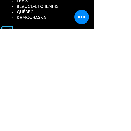
LÉVIS
BEAUCE-ETCHEMINS
QUÉBEC
KAMOURASKA
SUIVEZ-NOUS
DEVIS EN LIGNE
Contactez-nous pour un devis
personnalisé, si vous ne trouvez
pas ce dont vous avez besoin
dans notre boutique.
PRÉNOM, NOM
COURRIEL