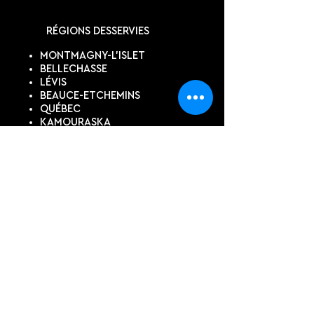
RÉGIONS DESSERVIES
MONTMAGNY-L'ISLET
BELLECHASSE
LÉVIS
BEAUCE-ETCHEMINS
QUÉBEC
KAMOURASKA
SUIVEZ-NOUS
DEVIS EN LIGNE
Contactez-nous pour un devis
personnalisé, si vous ne trouvez
pas ce dont vous avez besoin
dans notre boutique.