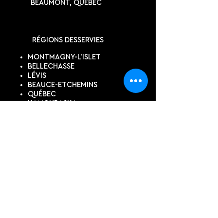
BEAUMONT, QUÉBEC
RÉGIONS DESSERVIES
MONTMAGNY-L'ISLET
BELLECHASSE
LÉVIS
BEAUCE-ETCHEMINS
QUÉBEC
KAMOURASKA
SUIVEZ-NOUS
DEVIS EN LIGNE
Contactez-nous pour un devis
personnalisé, si vous ne trouvez
pas ce dont vous avez besoin