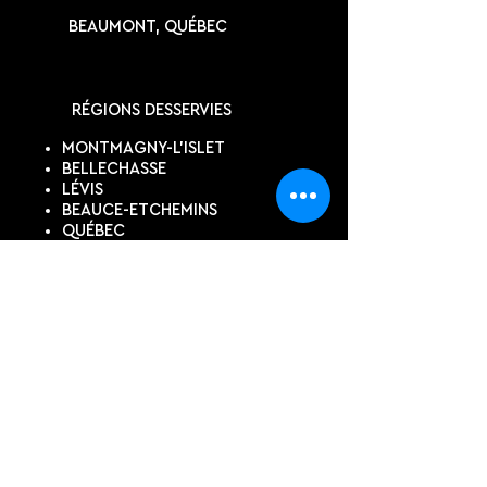
BEAUMONT, QUÉBEC
RÉGIONS DESSERVIES
MONTMAGNY-L'ISLET
BELLECHASSE
LÉVIS
BEAUCE-ETCHEMINS
QUÉBEC
KAMOURASKA
SUIVEZ-NOUS
DEVIS EN LIGNE
Contactez-nous pour un devis
personnalisé, si vous ne trouvez