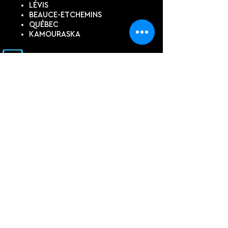
LÉVIS
BEAUCE-ETCHEMINS
QUÉBEC
KAMOURASKA
SUIVEZ-NOUS
DEVIS EN LIGNE
Contactez-nous pour un devis
personnalisé, si vous ne trouvez
pas ce dont vous avez besoin
dans notre boutique.
PRÉNOM, NOM
COURRIEL