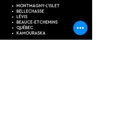
MONTMAGNY-L'ISLET
BELLECHASSE
LÉVIS
BEAUCE-ETCHEMINS
QUÉBEC
KAMOURASKA
SUIVEZ-NOUS
DEVIS EN LIGNE
Contactez-nous pour un devis
personnalisé, si vous ne trouvez
pas ce dont vous avez besoin
dans notre boutique.
PRÉNOM, NOM