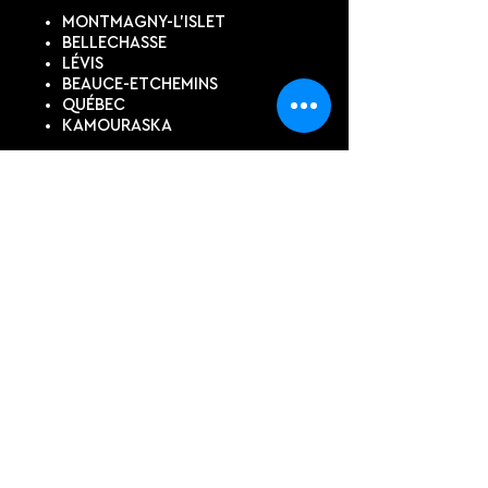
MONTMAGNY-L'ISLET
BELLECHASSE
LÉVIS
BEAUCE-ETCHEMINS
QUÉBEC
KAMOURASKA
SUIVEZ-NOUS
DEVIS EN LIGNE
Contactez-nous pour un devis
personnalisé, si vous ne trouvez
pas ce dont vous avez besoin
dans notre boutique.
PRÉNOM, NOM