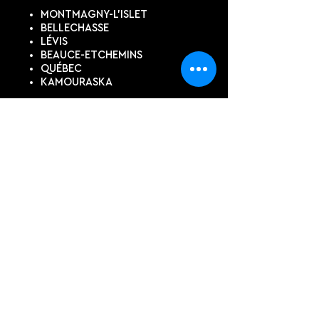
MONTMAGNY-L'ISLET
BELLECHASSE
LÉVIS
BEAUCE-ETCHEMINS
QUÉBEC
KAMOURASKA
SUIVEZ-NOUS
DEVIS EN LIGNE
Contactez-nous pour un devis
personnalisé, si vous ne trouvez
pas ce dont vous avez besoin
dans notre boutique.
PRÉNOM, NOM