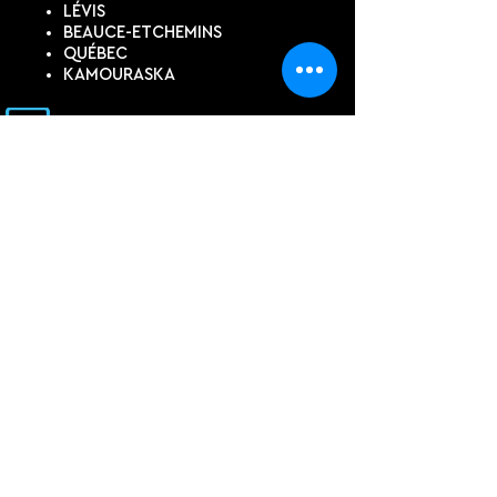
LÉVIS
BEAUCE-ETCHEMINS
QUÉBEC
KAMOURASKA
SUIVEZ-NOUS
DEVIS EN LIGNE
Contactez-nous pour un devis
personnalisé, si vous ne trouvez
pas ce dont vous avez besoin
dans notre boutique.
PRÉNOM, NOM
COURRIEL