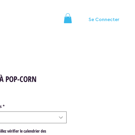
Se Connecter
MERCIAUX
CONTACT
À POP-CORN
x
omotionnel
s
*
lez vérifier le calendrier des